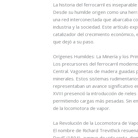
La historia del ferrocarril es inseparabl
Desde su humilde origen como una herra
una red interconectada que abarcaba cont
industria y la sociedad. Este artículo ex
catalizador del crecimiento económico, 
que dejó a su paso.
Orígenes Humildes: La Minería y los Pri
Los precursores del ferrocarril moderno
Central. Vagonetas de madera guiadas po
minerales. Estos sistemas rudimentarios
representaban un avance significativo en
XVIII presenció la introducción de riele
permitiendo cargas más pesadas. Sin emb
de la locomotora de vapor.
La Revolución de la Locomotora de Vapo
El nombre de Richard Trevithick resuena
Devil” (1804), aunque de vida corta, demo