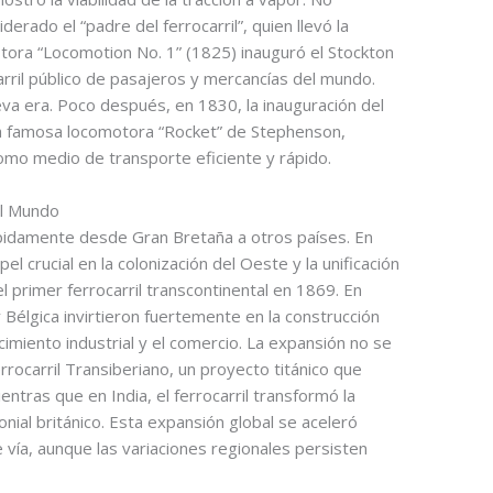
rado el “padre del ferrocarril”, quien llevó la
otora “Locomotion No. 1” (1825) inauguró el Stockton
arril público de pasajeros y mercancías del mundo.
va era. Poco después, en 1830, la inauguración del
la famosa locomotora “Rocket” de Stephenson,
como medio de transporte eficiente y rápido.
el Mundo
ápidamente desde Gran Bretaña a otros países. En
el crucial en la colonización del Oeste y la unificación
del primer ferrocarril transcontinental en 1869. En
 Bélgica invirtieron fuertemente en la construcción
cimiento industrial y el comercio. La expansión no se
rrocarril Transiberiano, un proyecto titánico que
entras que en India, el ferrocarril transformó la
lonial británico. Esta expansión global se aceleró
e vía, aunque las variaciones regionales persisten