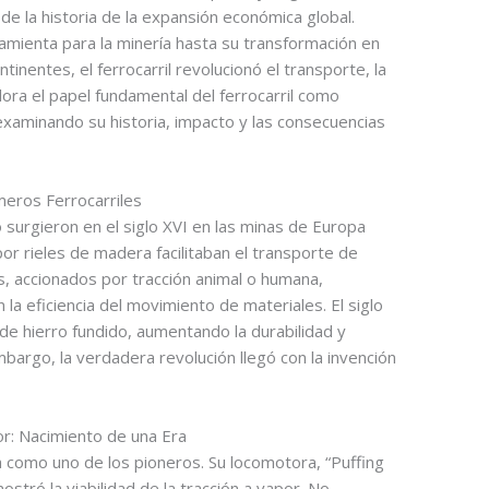
e de la historia de la expansión económica global.
mienta para la minería hasta su transformación en
inentes, el ferrocarril revolucionó el transporte, la
plora el papel fundamental del ferrocarril como
examinando su historia, impacto y las consecuencias
meros Ferrocarriles
 surgieron en el siglo XVI en las minas de Europa
r rieles de madera facilitaban el transporte de
, accionados por tracción animal o humana,
 la eficiencia del movimiento de materiales. El siglo
s de hierro fundido, aumentando la durabilidad y
argo, la verdadera revolución llegó con la invención
r: Nacimiento de una Era
 como uno de los pioneros. Su locomotora, “Puffing
stró la viabilidad de la tracción a vapor. No