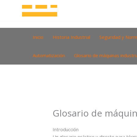
Ir
al
contenido
Inicio
Historia Industrial
Seguridad y Norm
Automatización
Glosario de máquinas industri
Glosario de máquin
Introducción
Un glosario práctico y directo para téc