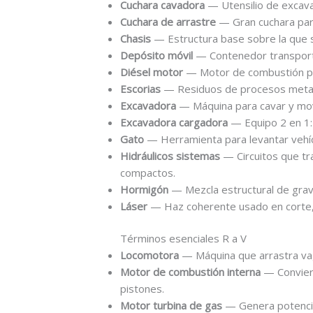
Cuchara cavadora
— Utensilio de excava
Cuchara de arrastre
— Gran cuchara para
Chasis
— Estructura base sobre la que 
Depósito móvil
— Contenedor transport
Diésel motor
— Motor de combustión por
Escorias
— Residuos de procesos metalú
Excavadora
— Máquina para cavar y mov
Excavadora cargadora
— Equipo 2 en 1: 
Gato
— Herramienta para levantar vehícu
Hidráulicos sistemas
— Circuitos que tr
compactos.
Hormigón
— Mezcla estructural de grava
Láser
— Haz coherente usado en corte, m
Términos esenciales R a V
Locomotora
— Máquina que arrastra vag
Motor de combustión interna
— Convier
pistones.
Motor turbina de gas
— Genera potencia