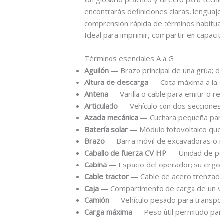
encontrarás definiciones claras, lenguaje
comprensión rápida de términos habituale
Ideal para imprimir, compartir en capacit
Términos esenciales A a G
Aguilón
— Brazo principal de una grúa; 
Altura de descarga
— Cota máxima a la q
Antena
— Varilla o cable para emitir o r
Articulado
— Vehículo con dos secciones 
Azada mecánica
— Cuchara pequeña para 
Batería solar
— Módulo fotovoltaico que
Brazo
— Barra móvil de excavadoras o m
Caballo de fuerza CV HP
— Unidad de po
Cabina
— Espacio del operador; su ergo
Cable tractor
— Cable de acero trenzado
Caja
— Compartimento de carga de un ve
Camión
— Vehículo pesado para transpo
Carga máxima
— Peso útil permitido para