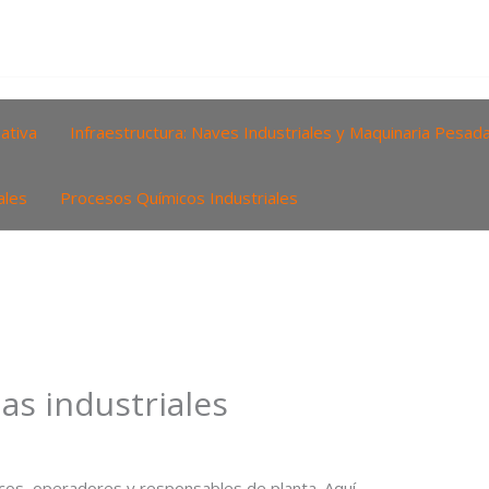
ativa
Infraestructura: Naves Industriales y Maquinaria Pesad
ales
Procesos Químicos Industriales
as industriales
nicos, operadores y responsables de planta. Aquí