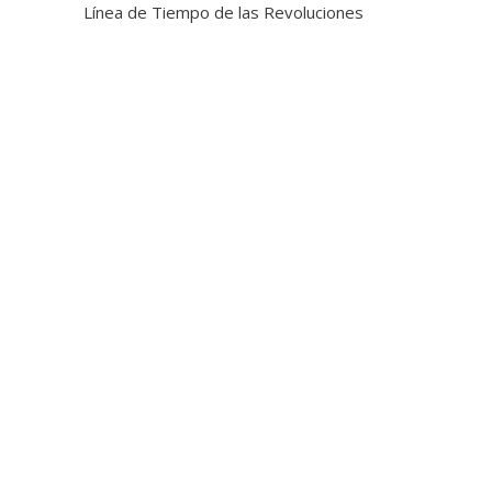
Línea de Tiempo de las Revoluciones
Industriales: Una Comparativa
Definitiva
La Evolución de los Derechos de los
Trabajadores: Un Recorrido Histórico
y sus Implicaciones
Artículo: Consecuencias ambientales
históricas de la industrialización
El Motor de Combustión Interna: La
Chispa que Encendió la Era Automotriz
La Guerra de las Corrientes: Tesla vs.
Edison y el Futuro de la Electricidad