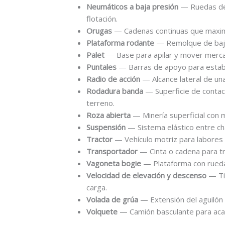
Neumáticos a baja presión
— Ruedas de 
flotación.
Orugas
— Cadenas continuas que maximiz
Plataforma rodante
— Remolque de baja 
Palet
— Base para apilar y mover mercan
Puntales
— Barras de apoyo para estabil
Radio de acción
— Alcance lateral de una
Rodadura banda
— Superficie de contact
terreno.
Roza abierta
— Minería superficial con 
Suspensión
— Sistema elástico entre cha
Tractor
— Vehículo motriz para labores 
Transportador
— Cinta o cadena para tr
Vagoneta bogie
— Plataforma con ruedas
Velocidad de elevación y descenso
— Tie
carga.
Volada de grúa
— Extensión del aguilón 
Volquete
— Camión basculante para acar