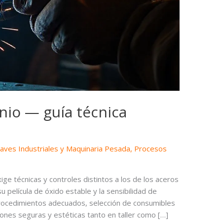
nio — guía técnica
Naves Industriales y Maquinaria Pesada
,
Procesos
ige técnicas y controles distintos a los de los aceros
u película de óxido estable y la sensibilidad de
 procedimientos adecuados, selección de consumibles
iones seguras y estéticas tanto en taller como […]