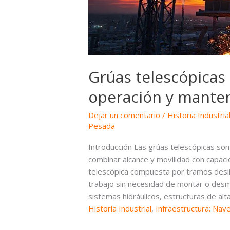
Grúas telescópica
operación y mante
Dejar un comentario
/
Historia Industria
Pesada
Introducción Las grúas telescópicas so
combinar alcance y movilidad con capacid
telescópica compuesta por tramos desli
trabajo sin necesidad de montar o des
sistemas hidráulicos, estructuras de alta
Historia Industrial
,
Infraestructura: Nav